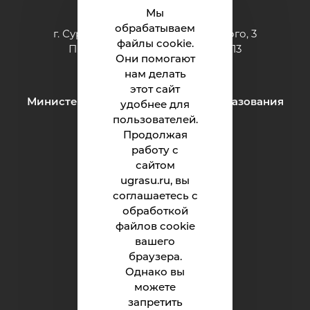
Мы
обрабатываем
г. Сургут ул. Григория Кукуевицкого, 3
файлы cookie.
Приёмная: тел.: +7 (3462) 550-413
Они помогают
e-mail:
inteh@ugrasu.ru
нам делать
этот сайт
Министерство науки и высшего образования
удобнее для
Российской Федерации
пользователей.
Продолжая
работу с
Институт
сайтом
ugrasu.ru, вы
Абитуриенту
соглашаетесь с
обработкой
Студенту
файлов cookie
Родителям
вашего
браузера.
Однако вы
можете
Обращения граждан
запретить