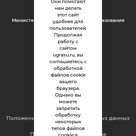
Они помогают
e-mail:
inteh@ugrasu.ru
нам делать
этот сайт
Министерство науки и высшего образования
удобнее для
Российской Федерации
пользователей.
Продолжая
работу с
Институт
сайтом
ugrasu.ru, вы
Абитуриенту
соглашаетесь с
обработкой
Студенту
файлов cookie
Родителям
вашего
браузера.
Однако вы
можете
Обращения граждан
запретить
обработку
Положение о защите персональных данных
некоторых
типов файлов
Политика обработки cookie
cookie в