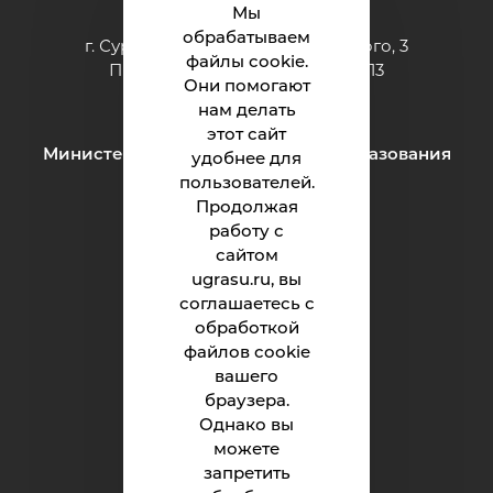
Мы
обрабатываем
г. Сургут ул. Григория Кукуевицкого, 3
файлы cookie.
Приёмная: тел.: +7 (3462) 550-413
Они помогают
e-mail:
inteh@ugrasu.ru
нам делать
этот сайт
Министерство науки и высшего образования
удобнее для
Российской Федерации
пользователей.
Продолжая
работу с
Институт
сайтом
ugrasu.ru, вы
Абитуриенту
соглашаетесь с
обработкой
Студенту
файлов cookie
Родителям
вашего
браузера.
Однако вы
можете
Обращения граждан
запретить