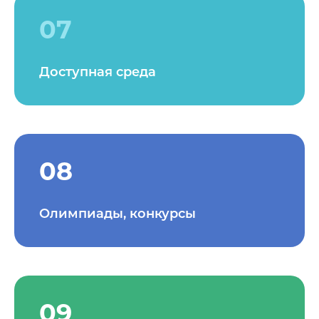
07
Доступная среда
08
Олимпиады, конкурсы
09