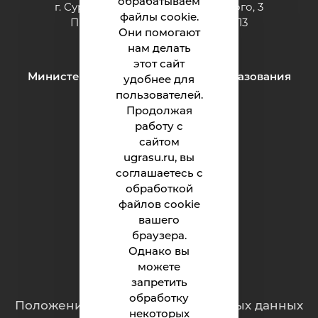
обрабатываем
г. Сургут ул. Григория Кукуевицкого, 3
файлы cookie.
Приёмная: тел.: +7 (3462) 550-413
Они помогают
e-mail:
inteh@ugrasu.ru
нам делать
этот сайт
Министерство науки и высшего образования
удобнее для
Российской Федерации
пользователей.
Продолжая
работу с
Институт
сайтом
ugrasu.ru, вы
Абитуриенту
соглашаетесь с
обработкой
Студенту
файлов cookie
Родителям
вашего
браузера.
Однако вы
можете
Обращения граждан
запретить
обработку
Положение о защите персональных данных
некоторых