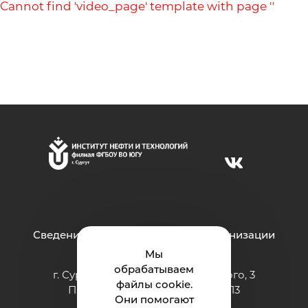
Cannot find 'video_page' template with page ''
Сведения об образовательной организации
Мы
обрабатываем
г. Сургут ул. Григория Кукуевицкого, 3
файлы cookie.
Приёмная: тел.: +7 (3462) 550-413
Они помогают
e-mail:
inteh@ugrasu.ru