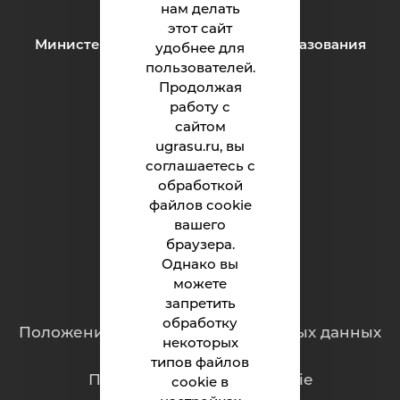
нам делать
этот сайт
Министерство науки и высшего образования
удобнее для
Российской Федерации
пользователей.
Продолжая
работу с
Институт
сайтом
ugrasu.ru, вы
Абитуриенту
соглашаетесь с
обработкой
Студенту
файлов cookie
Родителям
вашего
браузера.
Однако вы
можете
Обращения граждан
запретить
обработку
Положение о защите персональных данных
некоторых
типов файлов
Политика обработки cookie
cookie в