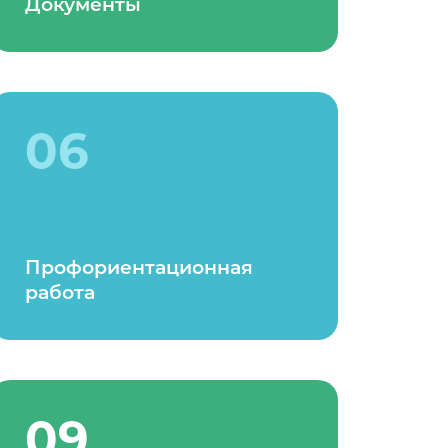
Документы
06
Профориентационная
работа
09