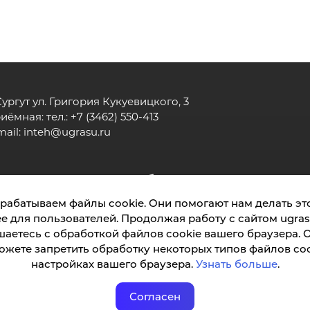
 Сургут ул. Григория Кукуевицкого, 3
иёмная: тел.: +7 (3462) 550-413
mail:
inteh@ugrasu.ru
нститут
Абитуриенту
рабатываем файлы cookie. Они помогают нам делать это
е для пользователей. Продолжая работу с сайтом ugrasu
Обращения граждан
Положение о защите п
шаетесь с обработкой файлов cookie вашего браузера. 
Политика обработки cookie
Противодействи
ожете запретить обработку некоторых типов файлов coo
настройках вашего браузера.
Узнать больше
.
Согласен