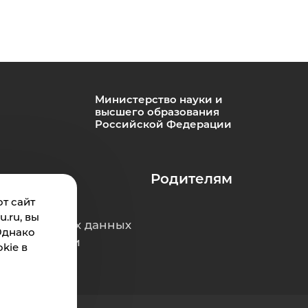
Министерство науки и
высшего образования
Российской Федерации
Студенту
Родителям
т сайт
.ru, вы
ерсональных данных
Однако
е коррупции
kie в