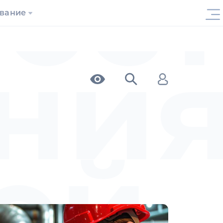
ост
ование
ния
ой