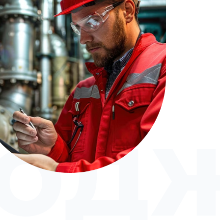
е
юдж