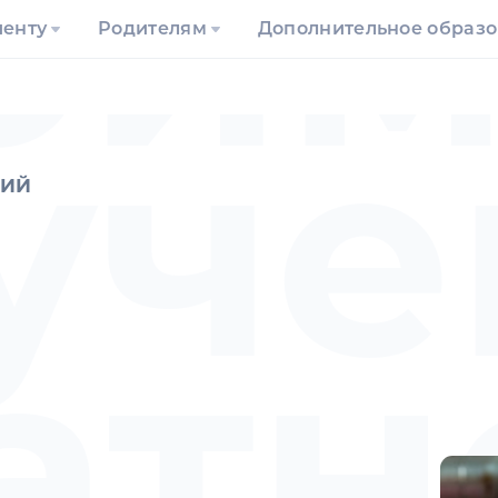
оим
иенту
Родителям
Дополнительное образ
уче
ГИЙ
атн