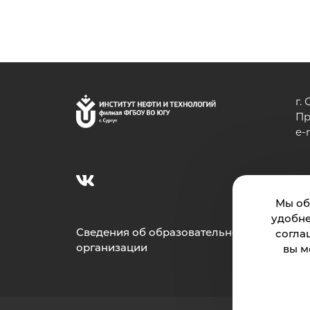
г.
Пр
e-
И
Мы об
удобне
Сведения об образовательной
согла
организации
вы м