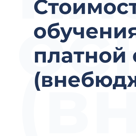
Стоимос
ос
обучения
платной 
(в
(внебюд