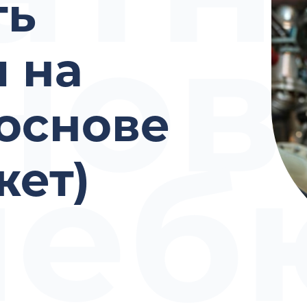
ть
нов
 на
основе
неб
жет)